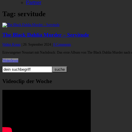
Partner
Tag: servitude
The Black Dahlia Murder – Servitude
Walter Kraus
|
26. September 2024
|
0 Comments
Erzwungener Neustart mit Nachdruck: Das erste Album von The Black Dahlia Murder nach der
Weiterlesen
Videoclip der Woche