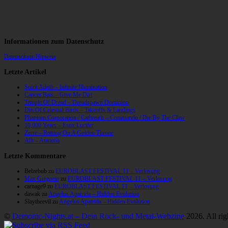
Informationen zum Datenschutz
Datenschutz-Hinweis
Letzte Artikel
Spirit Adrift – Infinite Illumination
Cancer Bats – Give Me Dirt
Temple Of Dread – Dreadspawn Dominion
Din Of Celestial Birds – Takeoffs & Landings
Phantom Corporation / Catbreath – Commando / Die By The Claw
10,000 Years – Esox Lucifer
Zerre – Rotting On A Golden Throne
Allt – Ataraxia
Letzte Kommentare
Belzebub
zu
EUROBLAST FESTIVAL 11 – Verlosung
Max Gregorio
zu
EUROBLAST FESTIVAL 11 – Verlosung
carnage9
zu
EUROBLAST FESTIVAL 11 – Verlosung
dawak
zu
Angelus Apatrida – Hidden Evolution
Slaytheevil
zu
Angelus Apatrida – Hidden Evolution
©
Demonic-Nights.at – Dein Rock- und Metal-Webzine
2026. All rig