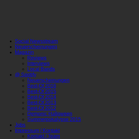
Social Newsstream
Neuerscheinungen
Magazin
Reviews
Interviews
Local Bands
@ Spotify
Neuerscheinungen
Best-Of 2016
Best-Of 2015
Best-Of 2014
Best-Of 2013
Best-Of 2012
Demonic Halloween
Summerpokalypse 2015
Jobs
Impressum / Kontakt
Kontakt / Team