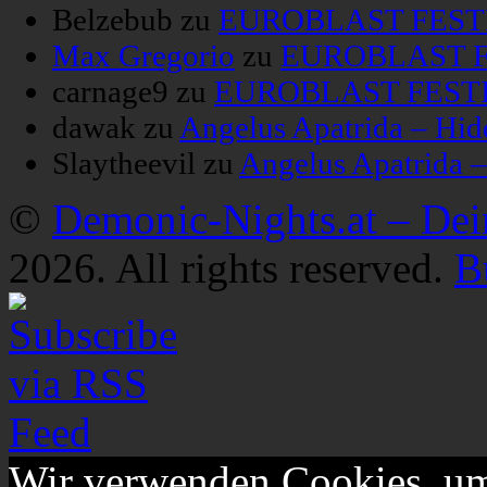
Belzebub
zu
EUROBLAST FESTIV
Max Gregorio
zu
EUROBLAST FE
carnage9
zu
EUROBLAST FESTIV
dawak
zu
Angelus Apatrida – Hid
Slaytheevil
zu
Angelus Apatrida 
©
Demonic-Nights.at – De
2026. All rights reserved.
B
Wir verwenden Cookies, um