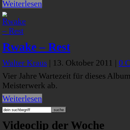
Weiterlesen
Rwake – Rest
Walter Kraus
|
13. Oktober 2011
|
0 
Vier Jahre Wartezeit für dieses Albu
Meisterwerk ab.
Weiterlesen
Videoclip der Woche