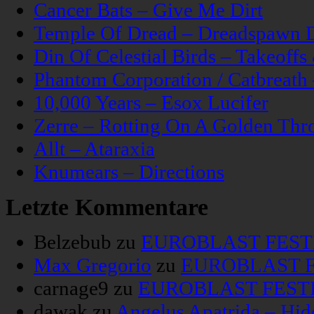
Cancer Bats – Give Me Dirt
Temple Of Dread – Dreadspawn 
Din Of Celestial Birds – Takeoff
Phantom Corporation / Catbreat
10,000 Years – Esox Lucifer
Zerre – Rotting On A Golden Thr
Allt – Ataraxia
Knumears – Directions
Letzte Kommentare
Belzebub
zu
EUROBLAST FESTIV
Max Gregorio
zu
EUROBLAST FE
carnage9
zu
EUROBLAST FESTIV
dawak
zu
Angelus Apatrida – Hid