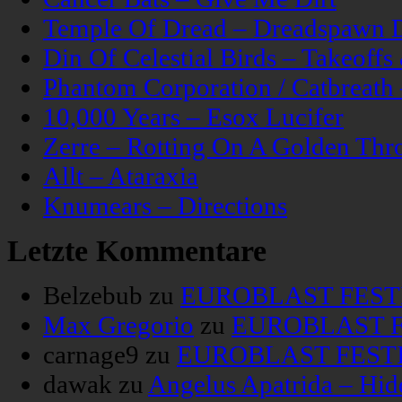
Temple Of Dread – Dreadspawn 
Din Of Celestial Birds – Takeoff
Phantom Corporation / Catbreat
10,000 Years – Esox Lucifer
Zerre – Rotting On A Golden Thr
Allt – Ataraxia
Knumears – Directions
Letzte Kommentare
Belzebub
zu
EUROBLAST FESTIV
Max Gregorio
zu
EUROBLAST FE
carnage9
zu
EUROBLAST FESTIV
dawak
zu
Angelus Apatrida – Hid