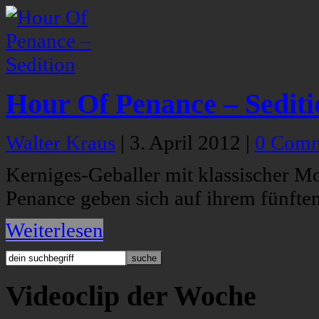
Hour Of Penance – Sediti
Walter Kraus
|
3. April 2012
|
0 Comm
Kerniges-Geballer mit klassischer M
Penance geben sich auf ihrem fünft
Weiterlesen
Videoclip der Woche