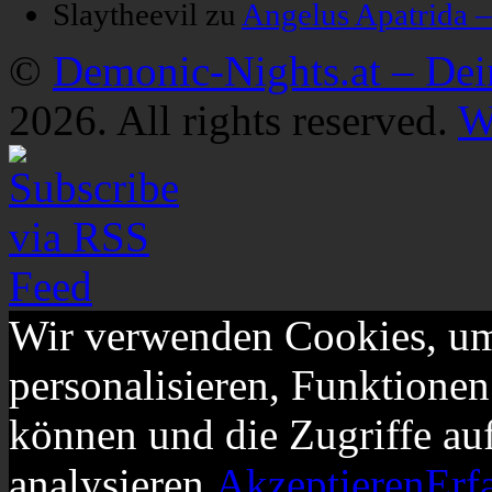
Slaytheevil
zu
Angelus Apatrida 
©
Demonic-Nights.at – De
2026. All rights reserved.
W
Wir verwenden Cookies, um
personalisieren, Funktionen
können und die Zugriffe au
analysieren.
Akzeptieren
Erf