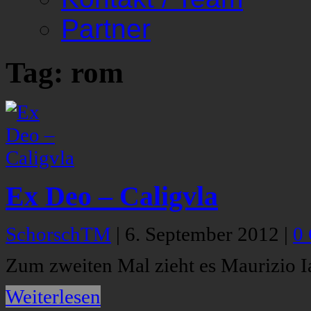
Partner
Tag: rom
Ex Deo – Caligvla
SchorschTM
|
6. September 2012
|
0
Zum zweiten Mal zieht es Maurizio I
Weiterlesen