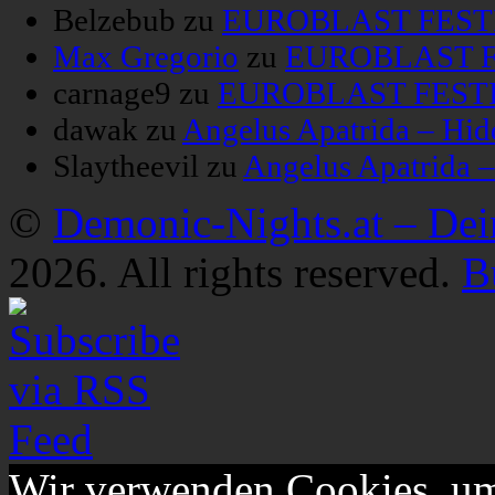
Belzebub
zu
EUROBLAST FESTIV
Max Gregorio
zu
EUROBLAST FE
carnage9
zu
EUROBLAST FESTIV
dawak
zu
Angelus Apatrida – Hid
Slaytheevil
zu
Angelus Apatrida 
©
Demonic-Nights.at – De
2026. All rights reserved.
B
Wir verwenden Cookies, um