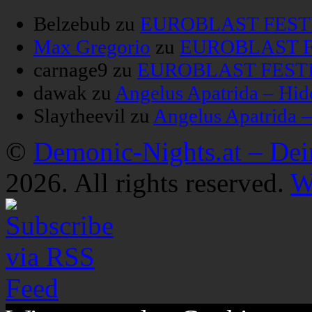
Belzebub
zu
EUROBLAST FESTIV
Max Gregorio
zu
EUROBLAST FE
carnage9
zu
EUROBLAST FESTIV
dawak
zu
Angelus Apatrida – Hid
Slaytheevil
zu
Angelus Apatrida 
©
Demonic-Nights.at – De
2026. All rights reserved.
W