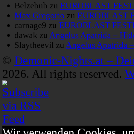
Belzebub
zu
EUROBLAST FESTIV
Max Gregorio
zu
EUROBLAST FE
carnage9
zu
EUROBLAST FESTIV
dawak
zu
Angelus Apatrida – Hid
Slaytheevil
zu
Angelus Apatrida 
©
Demonic-Nights.at – De
2026. All rights reserved.
W
Wir verwenden Cookies, um