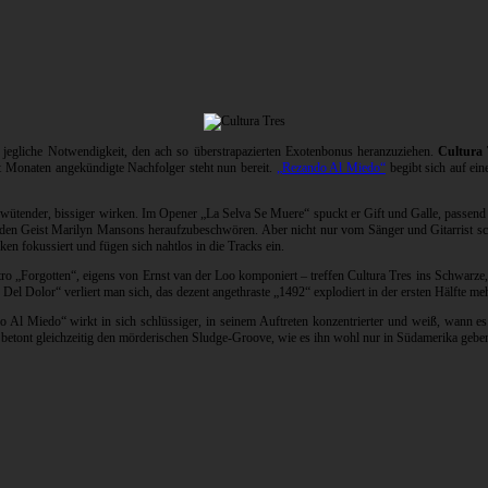
k jegliche Notwendigkeit, den ach so überstrapazierten Exotenbonus heranzuziehen.
Cultura 
 Monaten angekündigte Nachfolger steht nun bereit.
„Rezando Al Miedo“
begibt sich auf ei
ütender, bissiger wirken. Im Opener „La Selva Se Muere“ spuckt er Gift und Galle, passend
den Geist Marilyn Mansons heraufzubeschwören. Aber nicht nur vom Sänger und Gitarrist sche
en fokussiert und fügen sich nahtlos in die Tracks ein.
 „Forgotten“, eigens von Ernst van der Loo komponiert – treffen Cultura Tres ins Schwarze, h
 Del Dolor“ verliert man sich, das dezent angethraste „1492“ explodiert in der ersten Hälfte m
o Al Miedo“ wirkt in sich schlüssiger, in seinem Auftreten konzentrierter und weiß, wann 
 betont gleichzeitig den mörderischen Sludge-Groove, wie es ihn wohl nur in Südamerika gebe