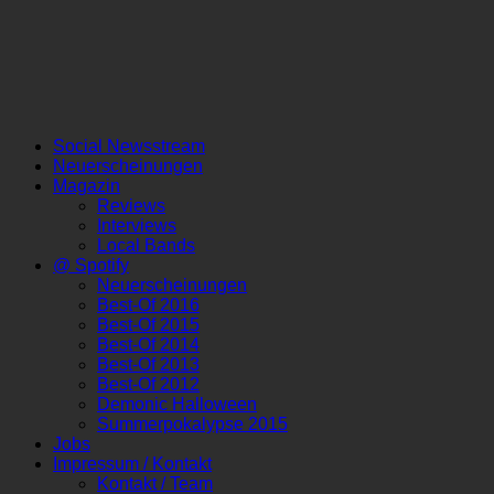
Social Newsstream
Neuerscheinungen
Magazin
Reviews
Interviews
Local Bands
@ Spotify
Neuerscheinungen
Best-Of 2016
Best-Of 2015
Best-Of 2014
Best-Of 2013
Best-Of 2012
Demonic Halloween
Summerpokalypse 2015
Jobs
Impressum / Kontakt
Kontakt / Team