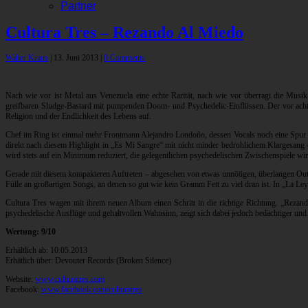
Partner
Cultura Tres – Rezando Al Miedo
Walter Kraus
|
13. Juni 2013
|
0 Comments
Nach wie vor ist Metal aus Venezuela eine echte Rarität, nach wie vor überragt die Musi
greifbaren Sludge-Bastard mit pumpenden Doom- und Psychedelic-Einflüssen. Der vor acht
Religion und der Endlichkeit des Lebens auf.
Chef im Ring ist einmal mehr Frontmann Alejandro Londoño, dessen Vocals noch eine Spur w
direkt nach diesem Highlight in „Es Mi Sangre“ mit nicht minder bedrohlichem Klargesang 
wird stets auf ein Minimum reduziert, die gelegentlichen psychedelischen Zwischenspiele wirk
Gerade mit diesem kompakteren Auftreten – abgesehen von etwas unnötigen, überlangen Outro
Fülle an großartigen Songs, an denen so gut wie kein Gramm Fett zu viel dran ist. In „La Ley
Cultura Tres wagen mit ihrem neuen Album einen Schritt in die richtige Richtung. „Rezand
psychedelische Ausflüge und gehaltvollen Wahnsinn, zeigt sich dabei jedoch bedächtiger und
Wertung: 9/10
Erhältlich ab: 10.05.2013
Erhätlich über: Devouter Records (Broken Silence)
Website:
www.culturatres.com
Facebook:
www.facebook.com/culturatres