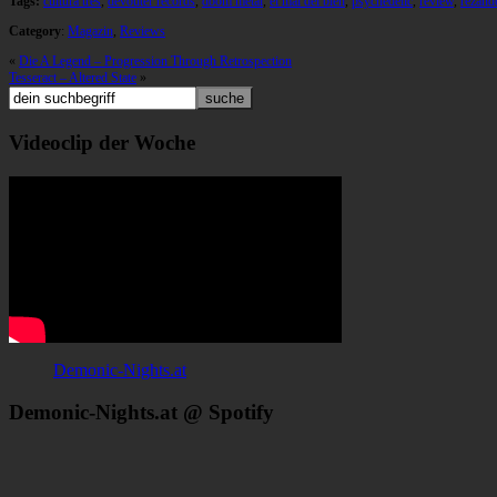
Tags:
cultura tres
,
devouter records
,
doom metal
,
el mal del bien
,
psychedelic
,
review
,
rezand
Category
:
Magazin
,
Reviews
«
Die A Legend – Progression Through Retrospection
Tesseract – Altered State
»
Videoclip der Woche
Demonic-Nights.at
Demonic-Nights.at @ Spotify