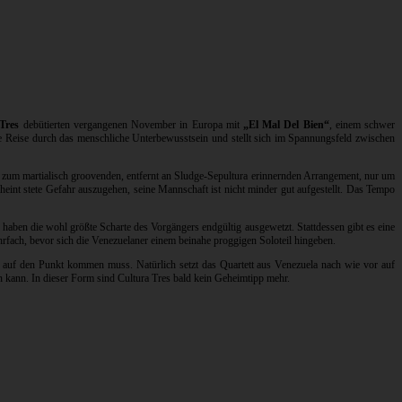
Tres
debütierten vergangenen November in Europa mit
„El Mal Del Bien“
, einem schwer
ne Reise durch das menschliche Unterbewusstsein und stellt sich im Spannungsfeld zwischen
 zum martialisch groovenden, entfernt an Sludge-Sepultura erinnernden Arrangement, nur um
int stete Gefahr auszugehen, seine Mannschaft ist nicht minder gut aufgestellt. Das Tempo
aben die wohl größte Scharte des Vorgängers endgültig ausgewetzt. Stattdessen gibt es eine
ehrfach, bevor sich die Venezuelaner einem beinahe proggigen Soloteil hingeben.
es auf den Punkt kommen muss. Natürlich setzt das Quartett aus Venezuela nach wie vor auf
n kann. In dieser Form sind Cultura Tres bald kein Geheimtipp mehr.