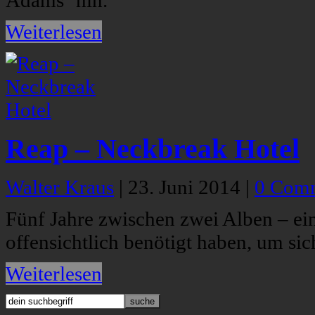
Adams‘ hin.
Weiterlesen
Reap – Neckbreak Hotel
Walter Kraus
|
23. Juni 2014
|
0 Com
Fünf Jahre zwischen zwei Alben – ei
offensichtlich benötigt haben, um si
Weiterlesen