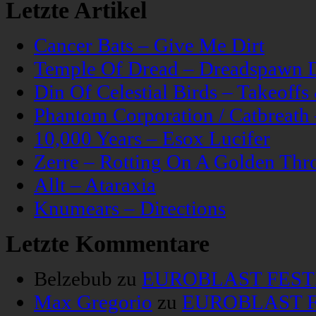
Letzte Artikel
Cancer Bats – Give Me Dirt
Temple Of Dread – Dreadspawn 
Din Of Celestial Birds – Takeoff
Phantom Corporation / Catbreat
10,000 Years – Esox Lucifer
Zerre – Rotting On A Golden Thr
Allt – Ataraxia
Knumears – Directions
Letzte Kommentare
Belzebub
zu
EUROBLAST FESTIV
Max Gregorio
zu
EUROBLAST FE