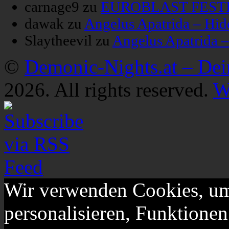
carnage9
zu
EUROBLAST FESTIV
dawak
zu
Angelus Apatrida – Hid
Slaytheevil
zu
Angelus Apatrida 
©
Demonic-Nights.at – De
2026. All rights reserved.
W
Wir verwenden Cookies, um
personalisieren, Funktionen