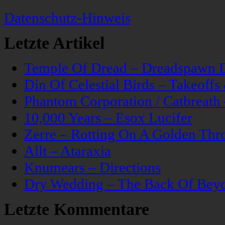
Datenschutz-Hinweis
Letzte Artikel
Temple Of Dread – Dreadspawn 
Din Of Celestial Birds – Takeoff
Phantom Corporation / Catbreat
10,000 Years – Esox Lucifer
Zerre – Rotting On A Golden Thr
Allt – Ataraxia
Knumears – Directions
Dry Wedding – The Back Of Bey
Letzte Kommentare