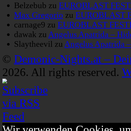
Belzebub
zu
EUROBLAST FESTIV
Max Gregorio
zu
EUROBLAST FE
carnage9
zu
EUROBLAST FESTIV
dawak
zu
Angelus Apatrida – Hid
Slaytheevil
zu
Angelus Apatrida 
©
Demonic-Nights.at – De
2026. All rights reserved.
W
Wir verwenden Cookies, um