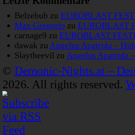
Letzte Kommentare
Belzebub
zu
EUROBLAST FESTIV
Max Gregorio
zu
EUROBLAST FE
carnage9
zu
EUROBLAST FESTIV
dawak
zu
Angelus Apatrida – Hid
Slaytheevil
zu
Angelus Apatrida 
©
Demonic-Nights.at – De
2026. All rights reserved.
W