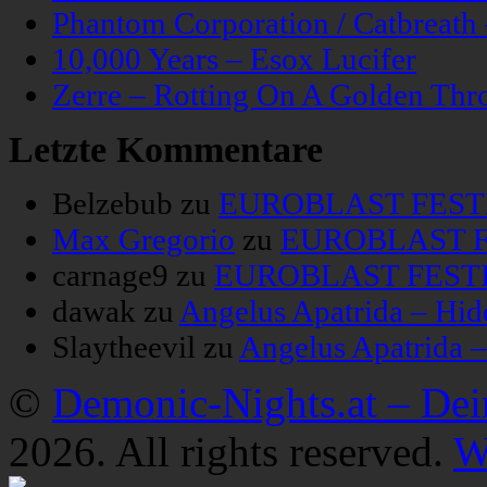
Phantom Corporation / Catbreat
10,000 Years – Esox Lucifer
Zerre – Rotting On A Golden Thr
Letzte Kommentare
Belzebub
zu
EUROBLAST FESTIV
Max Gregorio
zu
EUROBLAST FE
carnage9
zu
EUROBLAST FESTIV
dawak
zu
Angelus Apatrida – Hid
Slaytheevil
zu
Angelus Apatrida 
©
Demonic-Nights.at – De
2026. All rights reserved.
W