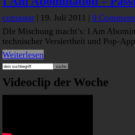
I Am Abomination – Passi
comastar
|
19. Juli 2011
|
0 Comment
DIe Mischung macht’s: I Am Abomina
technischer Versiertheit und Pop-Appe
Weiterlesen
Videoclip der Woche