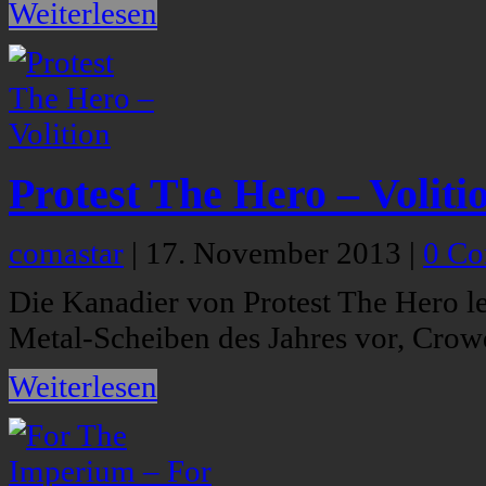
Weiterlesen
Protest The Hero – Voliti
comastar
|
17. November 2013
|
0 C
Die Kanadier von Protest The Hero l
Metal-Scheiben des Jahres vor, Crow
Weiterlesen