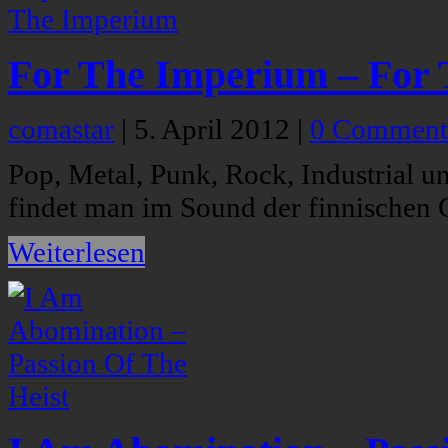
For The Imperium – For
comastar
|
5. April 2012
|
0 Comment
Pop, Metal, Punk, Rock, Industrial u
findet man im Sound der finnischen
Weiterlesen