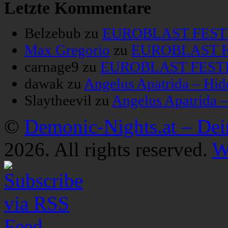
Letzte Kommentare
Belzebub
zu
EUROBLAST FESTIV
Max Gregorio
zu
EUROBLAST FE
carnage9
zu
EUROBLAST FESTIV
dawak
zu
Angelus Apatrida – Hid
Slaytheevil
zu
Angelus Apatrida 
©
Demonic-Nights.at – De
2026. All rights reserved.
W