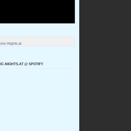
nic-Nights.at
C-NIGHTS.AT @ SPOTIFY