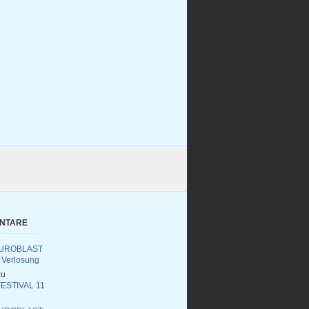
ENTARE
UROBLAST
 Verlosung
u
ESTIVAL 11