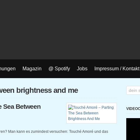
nungen
Magazin
@ Spotify
Jobs
Impressum / Kontakt
tween brightness and me
e Sea Between
VIDEO
eren? Man kann es zumindest versuchen: Touché Amoré und das