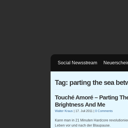
Social Newsstream
Neuerschei
Tag: parting the sea be
Touché Amoré – Parting Th
Brightness And Me
Walter Kraus
|
17. Juli 2011
|
0 Comments
Kann man in 21 Minuten Hardcore revolutioni
Leben vor und nach der Blaupause.