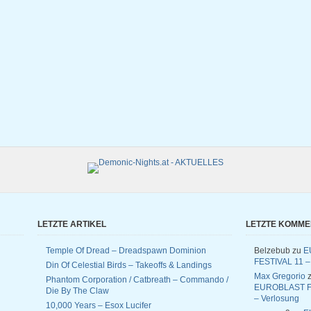
LETZTE ARTIKEL
LETZTE KOMM
Temple Of Dread – Dreadspawn Dominion
Belzebub
zu
E
FESTIVAL 11 –
Din Of Celestial Birds – Takeoffs & Landings
Max Gregorio
z
Phantom Corporation / Catbreath – Commando /
EUROBLAST F
Die By The Claw
– Verlosung
10,000 Years – Esox Lucifer