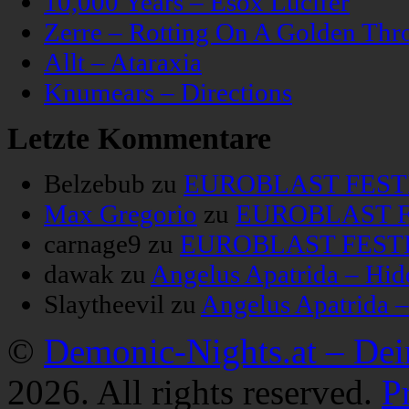
10,000 Years – Esox Lucifer
Zerre – Rotting On A Golden Thr
Allt – Ataraxia
Knumears – Directions
Letzte Kommentare
Belzebub
zu
EUROBLAST FESTIV
Max Gregorio
zu
EUROBLAST FE
carnage9
zu
EUROBLAST FESTIV
dawak
zu
Angelus Apatrida – Hid
Slaytheevil
zu
Angelus Apatrida 
©
Demonic-Nights.at – De
2026. All rights reserved.
P