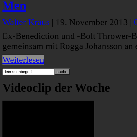
Men
Walter Kraus
|
19. November 2013
|
Ex-Benediction und -Bolt Thrower-B
gemeinsam mit Rogga Johansson an ei
Weiterlesen
Videoclip der Woche