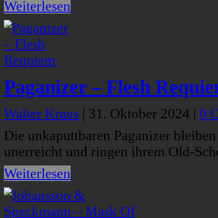
Weiterlesen
Paganizer – Flesh Requi
Walter Kraus
|
31. Oktober 2024
|
0 
Die unkaputtbaren Paganizer bleiben
unerreicht und ringen ihrem Old-Scho
Weiterlesen