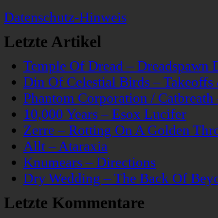
Datenschutz-Hinweis
Letzte Artikel
Temple Of Dread – Dreadspawn 
Din Of Celestial Birds – Takeoff
Phantom Corporation / Catbreat
10,000 Years – Esox Lucifer
Zerre – Rotting On A Golden Thr
Allt – Ataraxia
Knumears – Directions
Dry Wedding – The Back Of Bey
Letzte Kommentare