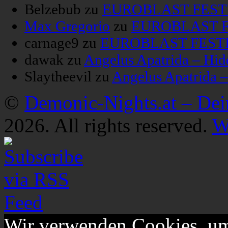
Belzebub
zu
EUROBLAST FESTIV
Max Gregorio
zu
EUROBLAST FE
carnage9
zu
EUROBLAST FESTIV
dawak
zu
Angelus Apatrida – Hid
Slaytheevil
zu
Angelus Apatrida 
©
Demonic-Nights.at – De
2026. All rights reserved.
W
Wir verwenden Cookies, um