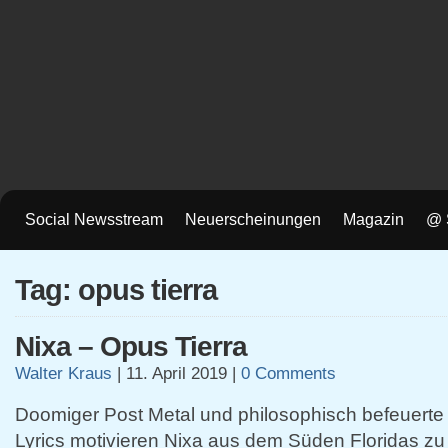
Social Newsstream
Neuerscheinungen
Magazin
@ 
Tag: opus tierra
Nixa – Opus Tierra
Walter Kraus
|
11. April 2019
|
0 Comments
Doomiger Post Metal und philosophisch befeuerte
Lyrics motivieren Nixa aus dem Süden Floridas zu 