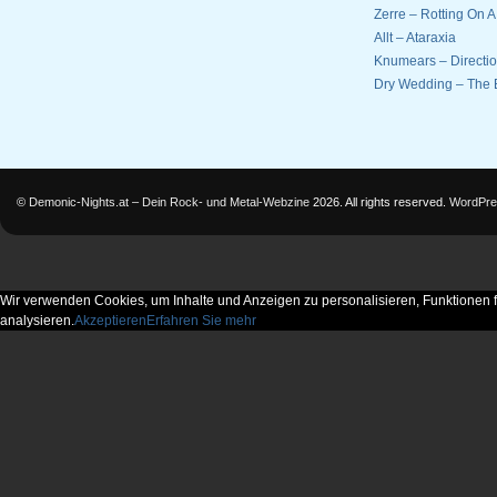
Zerre – Rotting On 
Allt – Ataraxia
Knumears – Directi
Dry Wedding – The 
©
Demonic-Nights.at – Dein Rock- und Metal-Webzine
2026. All rights reserved.
WordPre
Wir verwenden Cookies, um Inhalte und Anzeigen zu personalisieren, Funktionen f
analysieren.
Akzeptieren
Erfahren Sie mehr