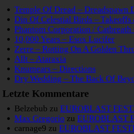
Temple Of Dread – Dreadspawn 
Din Of Celestial Birds – Takeoff
Phantom Corporation / Catbreat
10,000 Years – Esox Lucifer
Zerre – Rotting On A Golden Thr
Allt – Ataraxia
Knumears – Directions
Dry Wedding – The Back Of Bey
Letzte Kommentare
Belzebub
zu
EUROBLAST FESTIV
Max Gregorio
zu
EUROBLAST FE
carnage9
zu
EUROBLAST FESTIV