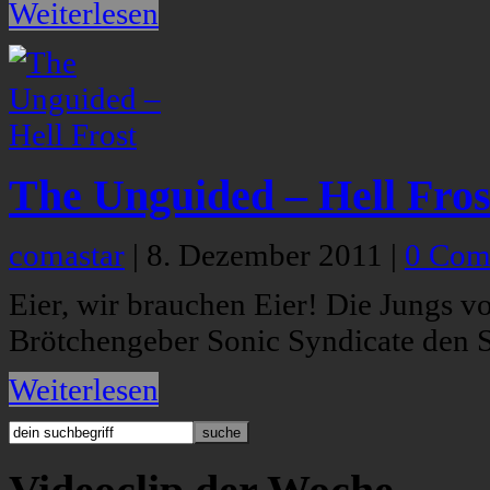
Weiterlesen
The Unguided – Hell Fros
comastar
|
8. Dezember 2011
|
0 Com
Eier, wir brauchen Eier! Die Jungs v
Brötchengeber Sonic Syndicate den S
Weiterlesen