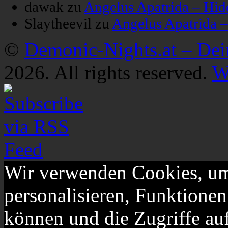
dawak
zu
Angelus Apatrida – Hid
Slaytheevil
zu
Angelus Apatrida 
©
Demonic-Nights.at – De
2026. All rights reserved.
W
Wir verwenden Cookies, um
personalisieren, Funktionen
können und die Zugriffe au