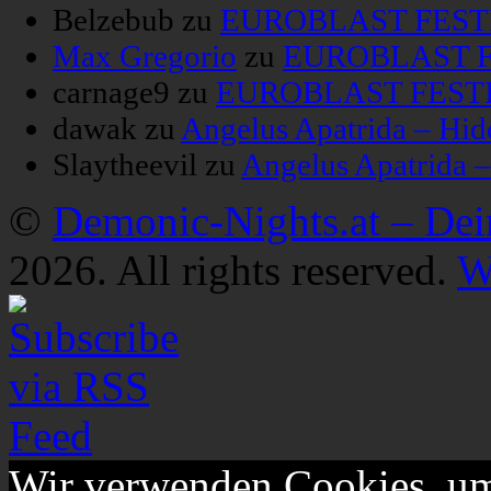
Belzebub
zu
EUROBLAST FESTIV
Max Gregorio
zu
EUROBLAST FE
carnage9
zu
EUROBLAST FESTIV
dawak
zu
Angelus Apatrida – Hid
Slaytheevil
zu
Angelus Apatrida 
©
Demonic-Nights.at – De
2026. All rights reserved.
W
Wir verwenden Cookies, um