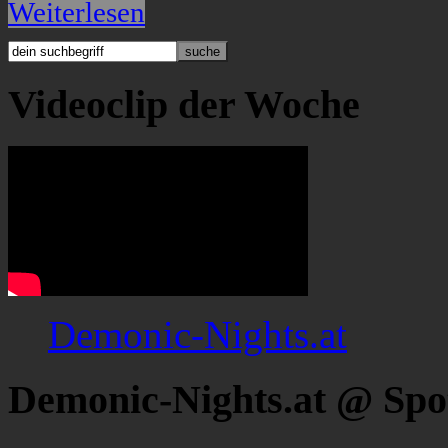
Weiterlesen
Videoclip der Woche
Demonic-Nights.at
Demonic-Nights.at @ Spo