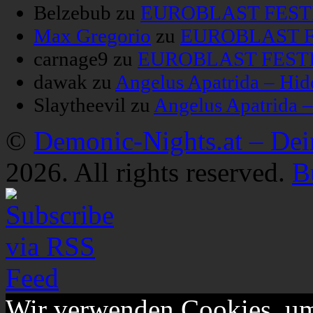
Belzebub
zu
EUROBLAST FESTIV
Max Gregorio
zu
EUROBLAST FE
carnage9
zu
EUROBLAST FESTIV
dawak
zu
Angelus Apatrida – Hid
Slaytheevil
zu
Angelus Apatrida 
©
Demonic-Nights.at – De
2026. All rights reserved.
B
Wir verwenden Cookies, um