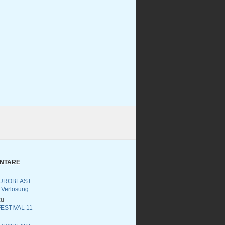
ENTARE
UROBLAST
 Verlosung
u
ESTIVAL 11