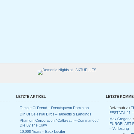
LETZTE ARTIKEL
LETZTE KOMM
Temple Of Dread – Dreadspawn Dominion
Belzebub
zu
E
FESTIVAL 11 –
Din Of Celestial Birds – Takeoffs & Landings
Max Gregorio
z
Phantom Corporation / Catbreath – Commando /
EUROBLAST F
Die By The Claw
– Verlosung
10,000 Years – Esox Lucifer