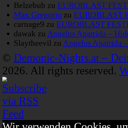
Belzebub
zu
EUROBLAST FESTIV
Max Gregorio
zu
EUROBLAST FE
carnage9
zu
EUROBLAST FESTIV
dawak
zu
Angelus Apatrida – Hid
Slaytheevil
zu
Angelus Apatrida 
©
Demonic-Nights.at – De
2026. All rights reserved.
W
Wir verwenden Cookies, um