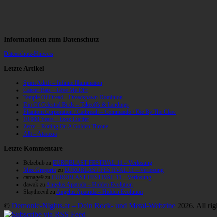
Informationen zum Datenschutz
Datenschutz-Hinweis
Letzte Artikel
Spirit Adrift – Infinite Illumination
Cancer Bats – Give Me Dirt
Temple Of Dread – Dreadspawn Dominion
Din Of Celestial Birds – Takeoffs & Landings
Phantom Corporation / Catbreath – Commando / Die By The Claw
10,000 Years – Esox Lucifer
Zerre – Rotting On A Golden Throne
Allt – Ataraxia
Letzte Kommentare
Belzebub
zu
EUROBLAST FESTIVAL 11 – Verlosung
Max Gregorio
zu
EUROBLAST FESTIVAL 11 – Verlosung
carnage9
zu
EUROBLAST FESTIVAL 11 – Verlosung
dawak
zu
Angelus Apatrida – Hidden Evolution
Slaytheevil
zu
Angelus Apatrida – Hidden Evolution
©
Demonic-Nights.at – Dein Rock- und Metal-Webzine
2026. All rig