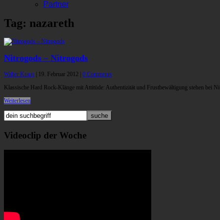
Partner
Tag: nazareth
Nitrogods – Nitrogods
Walter Kraus
|
19. Februar 2012
|
0 Comments
Klassische Hard Rock-Klänge mit Attitüde: Authentizität und Frustbewältigung stehen bei Ni
Weiterlesen
Videoclip der Woche