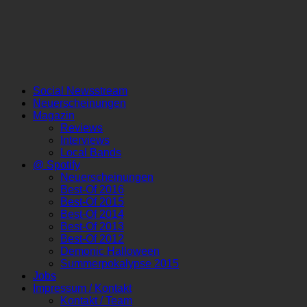
Social Newsstream
Neuerscheinungen
Magazin
Reviews
Interviews
Local Bands
@ Spotify
Neuerscheinungen
Best-Of 2016
Best-Of 2015
Best-Of 2014
Best-Of 2013
Best-Of 2012
Demonic Halloween
Summerpokalypse 2015
Jobs
Impressum / Kontakt
Kontakt / Team