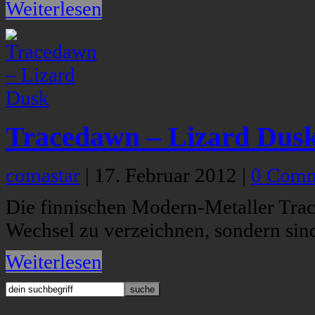
Weiterlesen
Tracedawn – Lizard Dus
comastar
|
17. Februar 2012
|
0 Comm
Die finnischen Modern-Metaller Trac
Wechsel zu verzeichnen, sondern sin
Weiterlesen