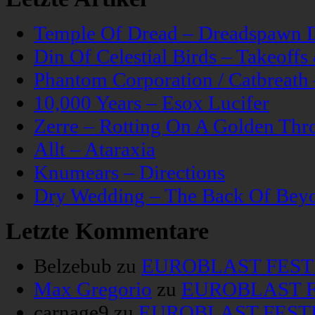
Temple Of Dread – Dreadspawn 
Din Of Celestial Birds – Takeoff
Phantom Corporation / Catbreat
10,000 Years – Esox Lucifer
Zerre – Rotting On A Golden Thr
Allt – Ataraxia
Knumears – Directions
Dry Wedding – The Back Of Bey
Letzte Kommentare
Belzebub
zu
EUROBLAST FESTIV
Max Gregorio
zu
EUROBLAST FE
carnage9
zu
EUROBLAST FESTIV