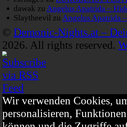
dawak
zu
Angelus Apatrida – Hid
Slaytheevil
zu
Angelus Apatrida 
©
Demonic-Nights.at – De
2026. All rights reserved.
W
Wir verwenden Cookies, um
personalisieren, Funktionen
können und die Zugriffe au