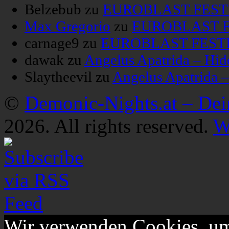
Belzebub
zu
EUROBLAST FESTIV
Max Gregorio
zu
EUROBLAST FE
carnage9
zu
EUROBLAST FESTIV
dawak
zu
Angelus Apatrida – Hid
Slaytheevil
zu
Angelus Apatrida 
©
Demonic-Nights.at – De
2026. All rights reserved.
W
Wir verwenden Cookies, um