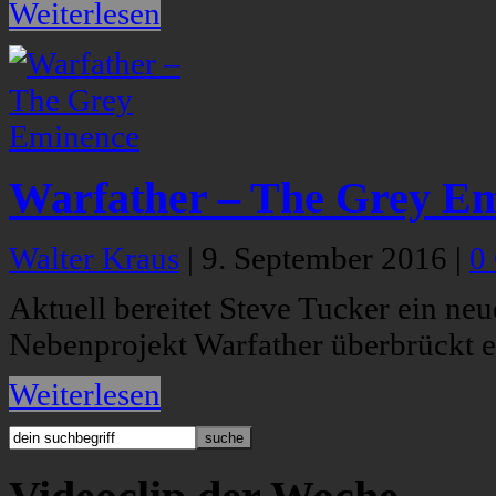
Weiterlesen
Warfather – The Grey E
Walter Kraus
|
9. September 2016
|
0
Aktuell bereitet Steve Tucker ein n
Nebenprojekt Warfather überbrückt e
Weiterlesen