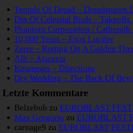
Temple Of Dread – Dreadspawn 
Din Of Celestial Birds – Takeoff
Phantom Corporation / Catbreat
10,000 Years – Esox Lucifer
Zerre – Rotting On A Golden Thr
Allt – Ataraxia
Knumears – Directions
Dry Wedding – The Back Of Bey
Letzte Kommentare
Belzebub
zu
EUROBLAST FESTIV
Max Gregorio
zu
EUROBLAST FE
carnage9
zu
EUROBLAST FESTIV