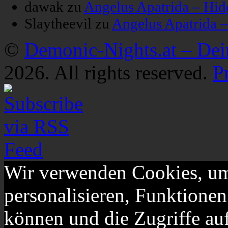
dawak
zu
Angelus Apatrida – Hid
Slaytheevil
zu
Angelus Apatrida 
©
Demonic-Nights.at – De
2026. All rights reserved.
P
Wir verwenden Cookies, um
personalisieren, Funktionen
können und die Zugriffe au