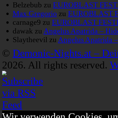
Belzebub
zu
EUROBLAST FESTIV
Max Gregorio
zu
EUROBLAST FE
carnage9
zu
EUROBLAST FESTIV
dawak
zu
Angelus Apatrida – Hid
Slaytheevil
zu
Angelus Apatrida 
©
Demonic-Nights.at – De
2026. All rights reserved.
W
Wir verwenden Cookies, um