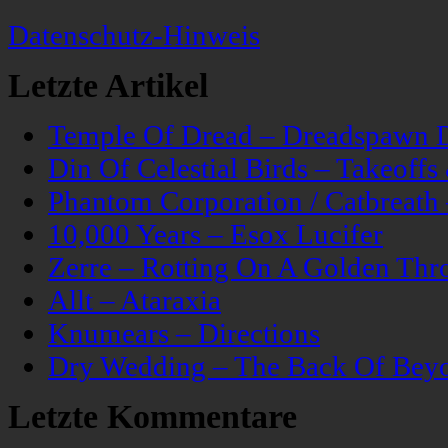
Datenschutz-Hinweis
Letzte Artikel
Temple Of Dread – Dreadspawn 
Din Of Celestial Birds – Takeoff
Phantom Corporation / Catbreat
10,000 Years – Esox Lucifer
Zerre – Rotting On A Golden Thr
Allt – Ataraxia
Knumears – Directions
Dry Wedding – The Back Of Bey
Letzte Kommentare