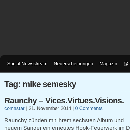
Social Newsstream
Neuerscheinungen
Magazin
@ 
Tag: mike semesky
Raunchy – Vices.Virtues.Visions.
comastar
|
21. November 2014
|
0 Comments
Raunchy zünden mit ihrem sechsten Album und
neuem Sänger ein erneutes Hook-Feuerwerk im