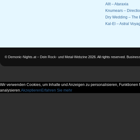
Allt – Ataraxia
Knumears – Directi
Dry Wedding – The 
Kal-El – Astral Voyag
©
Demonic-Nights.at – Dein Rock- und Metal-Webzine
2026. All rights reserved.
Busines
Wir verwenden Cookies, um Inhalte und Anzeigen zu personalisieren, Funktionen f
analysieren.
Akzeptieren
Erfahren Sie mehr