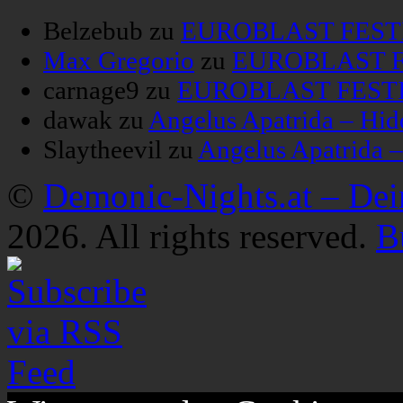
Belzebub
zu
EUROBLAST FESTIV
Max Gregorio
zu
EUROBLAST FE
carnage9
zu
EUROBLAST FESTIV
dawak
zu
Angelus Apatrida – Hid
Slaytheevil
zu
Angelus Apatrida 
©
Demonic-Nights.at – De
2026. All rights reserved.
B