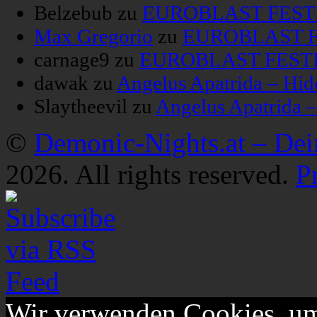
Belzebub
zu
EUROBLAST FESTIV
Max Gregorio
zu
EUROBLAST FE
carnage9
zu
EUROBLAST FESTIV
dawak
zu
Angelus Apatrida – Hid
Slaytheevil
zu
Angelus Apatrida 
©
Demonic-Nights.at – De
2026. All rights reserved.
P
Wir verwenden Cookies, um