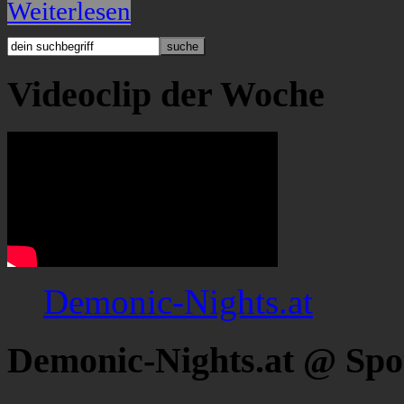
Weiterlesen
Videoclip der Woche
Demonic-Nights.at
Demonic-Nights.at @ Spo