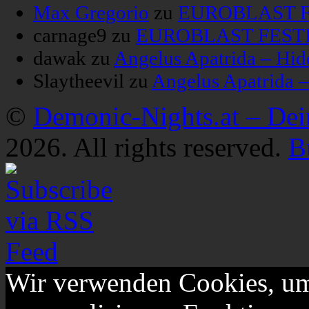
Max Gregorio
zu
EUROBLAST FE
carnage9
zu
EUROBLAST FESTIV
dawak
zu
Angelus Apatrida – Hid
Slaytheevil
zu
Angelus Apatrida 
©
Demonic-Nights.at – De
2026. All rights reserved.
B
Wir verwenden Cookies, um