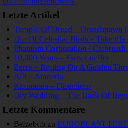
Datenschutz-Hinweis
Letzte Artikel
Temple Of Dread – Dreadspawn 
Din Of Celestial Birds – Takeoff
Phantom Corporation / Catbreat
10,000 Years – Esox Lucifer
Zerre – Rotting On A Golden Thr
Allt – Ataraxia
Knumears – Directions
Dry Wedding – The Back Of Bey
Letzte Kommentare
Belzebub
zu
EUROBLAST FESTIV