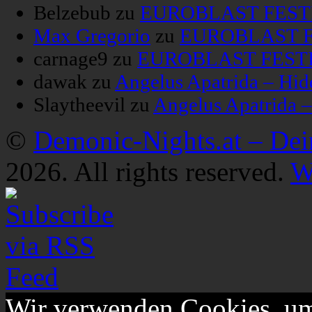
Belzebub
zu
EUROBLAST FESTIV
Max Gregorio
zu
EUROBLAST FE
carnage9
zu
EUROBLAST FESTIV
dawak
zu
Angelus Apatrida – Hid
Slaytheevil
zu
Angelus Apatrida 
©
Demonic-Nights.at – De
2026. All rights reserved.
W
Wir verwenden Cookies, um