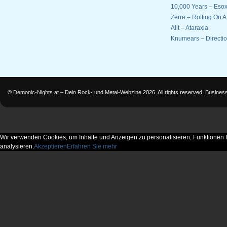
10,000 Years – Esox
Zerre – Rotting On 
Allt – Ataraxia
Knumears – Directi
©
Demonic-Nights.at – Dein Rock- und Metal-Webzine
2026. All rights reserved.
Busines
Wir verwenden Cookies, um Inhalte und Anzeigen zu personalisieren, Funktionen f
analysieren.
Akzeptieren
Erfahren Sie mehr