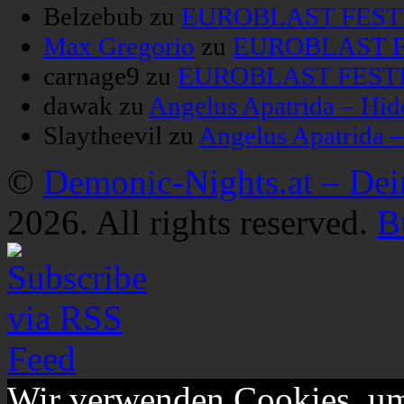
Belzebub
zu
EUROBLAST FESTIV
Max Gregorio
zu
EUROBLAST FE
carnage9
zu
EUROBLAST FESTIV
dawak
zu
Angelus Apatrida – Hid
Slaytheevil
zu
Angelus Apatrida 
©
Demonic-Nights.at – De
2026. All rights reserved.
B
Wir verwenden Cookies, um