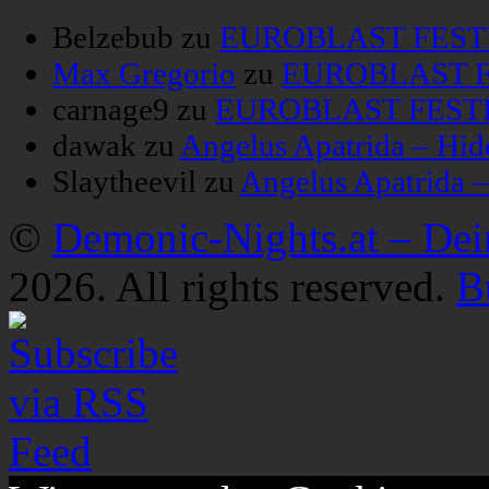
Belzebub
zu
EUROBLAST FESTIV
Max Gregorio
zu
EUROBLAST FE
carnage9
zu
EUROBLAST FESTIV
dawak
zu
Angelus Apatrida – Hid
Slaytheevil
zu
Angelus Apatrida 
©
Demonic-Nights.at – De
2026. All rights reserved.
B