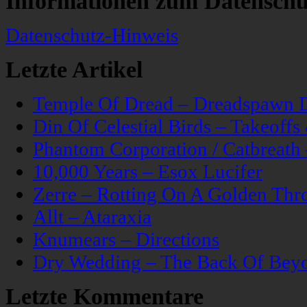
Informationen zum Datenschu
Datenschutz-Hinweis
Letzte Artikel
Temple Of Dread – Dreadspawn 
Din Of Celestial Birds – Takeoff
Phantom Corporation / Catbreat
10,000 Years – Esox Lucifer
Zerre – Rotting On A Golden Thr
Allt – Ataraxia
Knumears – Directions
Dry Wedding – The Back Of Bey
Letzte Kommentare