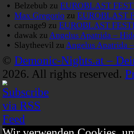
Belzebub
zu
EUROBLAST FESTIV
Max Gregorio
zu
EUROBLAST FE
carnage9
zu
EUROBLAST FESTIV
dawak
zu
Angelus Apatrida – Hid
Slaytheevil
zu
Angelus Apatrida 
©
Demonic-Nights.at – De
2026. All rights reserved.
P
Wir verwenden Cookies, um