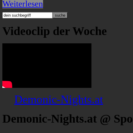
Weiterlesen
Videoclip der Woche
Demonic-Nights.at
Demonic-Nights.at @ Spo