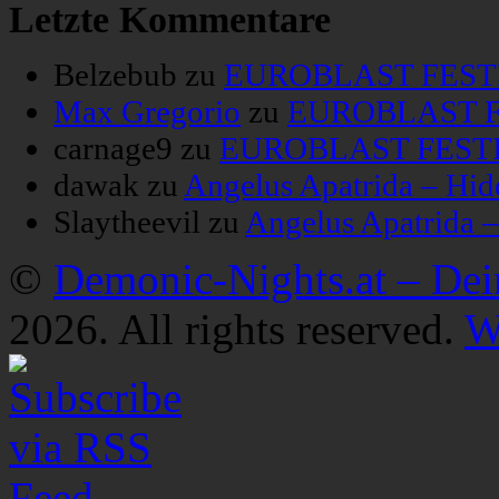
Letzte Kommentare
Belzebub
zu
EUROBLAST FESTIV
Max Gregorio
zu
EUROBLAST FE
carnage9
zu
EUROBLAST FESTIV
dawak
zu
Angelus Apatrida – Hid
Slaytheevil
zu
Angelus Apatrida 
©
Demonic-Nights.at – De
2026. All rights reserved.
W