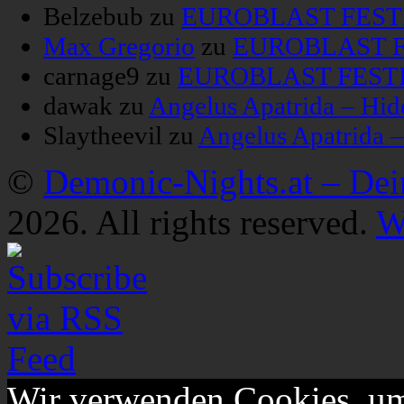
Belzebub
zu
EUROBLAST FESTIV
Max Gregorio
zu
EUROBLAST FE
carnage9
zu
EUROBLAST FESTIV
dawak
zu
Angelus Apatrida – Hid
Slaytheevil
zu
Angelus Apatrida 
©
Demonic-Nights.at – De
2026. All rights reserved.
W
Wir verwenden Cookies, um