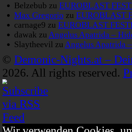
Belzebub
zu
EUROBLAST FESTIV
Max Gregorio
zu
EUROBLAST FE
carnage9
zu
EUROBLAST FESTIV
dawak
zu
Angelus Apatrida – Hid
Slaytheevil
zu
Angelus Apatrida 
©
Demonic-Nights.at – De
2026. All rights reserved.
P
Wir verwenden Cookies, um