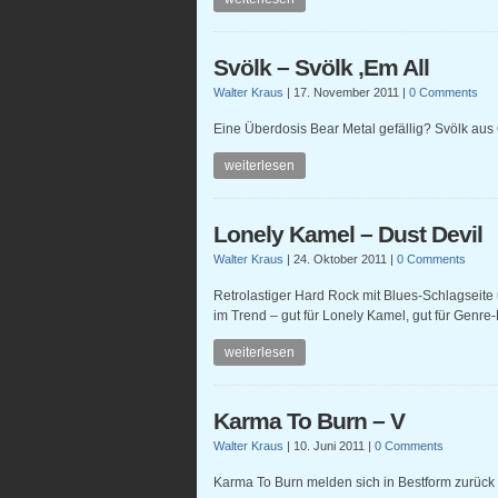
Svölk – Svölk ‚Em All
Walter Kraus
|
17. November 2011
|
0 Comments
Eine Überdosis Bear Metal gefällig? Svölk aus 
weiterlesen
Lonely Kamel – Dust Devil
Walter Kraus
|
24. Oktober 2011
|
0 Comments
Retrolastiger Hard Rock mit Blues-Schlagseite 
im Trend – gut für Lonely Kamel, gut für Genre
weiterlesen
Karma To Burn – V
Walter Kraus
|
10. Juni 2011
|
0 Comments
Karma To Burn melden sich in Bestform zurück