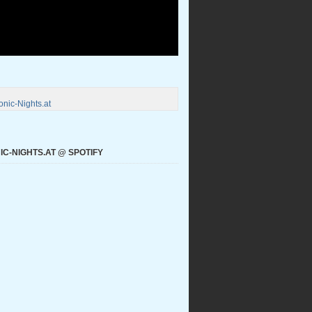
nic-Nights.at
C-NIGHTS.AT @ SPOTIFY