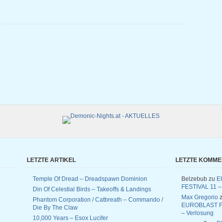
LETZTE ARTIKEL
LETZTE KOMM
Temple Of Dread – Dreadspawn Dominion
Belzebub
zu
E
FESTIVAL 11 –
Din Of Celestial Birds – Takeoffs & Landings
Max Gregorio
z
Phantom Corporation / Catbreath – Commando /
EUROBLAST F
Die By The Claw
– Verlosung
10,000 Years – Esox Lucifer