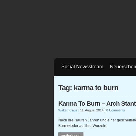
Social Newsstream
Neuerschei
Tag: karma to burn
Karma To Burn – Arch Stan
Walter Kraus
|
11. August 2014
|
0 Comments
Nach drei sauren Jahren und einer gescheiter
Burn wieder auf ihre Wurzeln.
weiterlesen