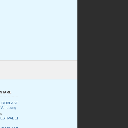
ENTARE
UROBLAST
 Verlosung
u
ESTIVAL 11