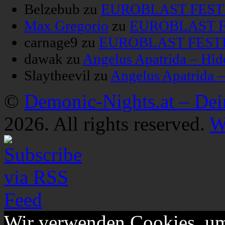
Belzebub
zu
EUROBLAST FESTIV
Max Gregorio
zu
EUROBLAST FE
carnage9
zu
EUROBLAST FESTIV
dawak
zu
Angelus Apatrida – Hid
Slaytheevil
zu
Angelus Apatrida 
©
Demonic-Nights.at – De
2026. All rights reserved.
W
Wir verwenden Cookies, um