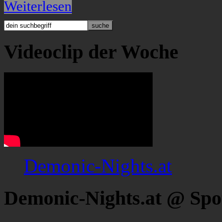
Weiterlesen
Videoclip der Woche
Demonic-Nights.at
Demonic-Nights.at @ Spo