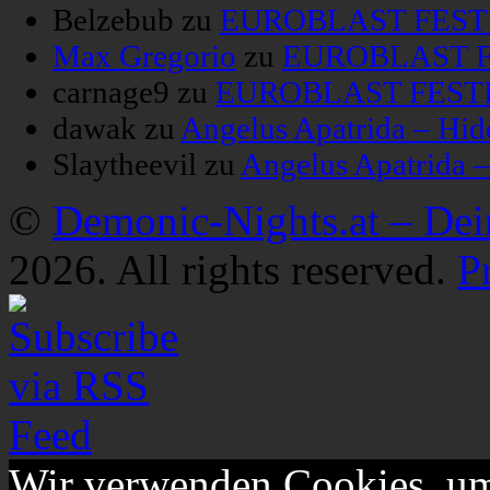
Belzebub
zu
EUROBLAST FESTIV
Max Gregorio
zu
EUROBLAST FE
carnage9
zu
EUROBLAST FESTIV
dawak
zu
Angelus Apatrida – Hid
Slaytheevil
zu
Angelus Apatrida 
©
Demonic-Nights.at – De
2026. All rights reserved.
P
Wir verwenden Cookies, um