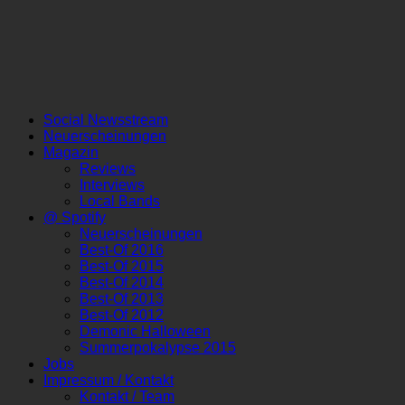
Social Newsstream
Neuerscheinungen
Magazin
Reviews
Interviews
Local Bands
@ Spotify
Neuerscheinungen
Best-Of 2016
Best-Of 2015
Best-Of 2014
Best-Of 2013
Best-Of 2012
Demonic Halloween
Summerpokalypse 2015
Jobs
Impressum / Kontakt
Kontakt / Team