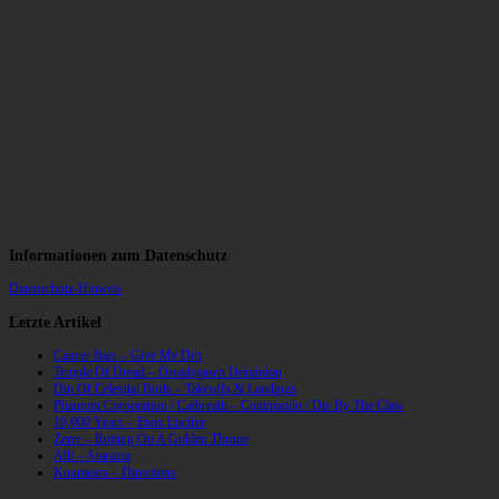
Informationen zum Datenschutz
Datenschutz-Hinweis
Letzte Artikel
Cancer Bats – Give Me Dirt
Temple Of Dread – Dreadspawn Dominion
Din Of Celestial Birds – Takeoffs & Landings
Phantom Corporation / Catbreath – Commando / Die By The Claw
10,000 Years – Esox Lucifer
Zerre – Rotting On A Golden Throne
Allt – Ataraxia
Knumears – Directions