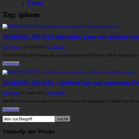
Partner
Tag: iphone
DEMONIC-NIGHTS informiert: Leser mit mobilen Endge
Heavymaxx
|
12. April 2012
|
0 Comments
Ob Android-App, RSS-Reader oder unsere optimierte mobile Version. Mit der Nutzung des n
Weiterlesen
DEMONIC-NIGHTS – Android-App und angepasste Versi
Heavymaxx
|
6. Januar 2012
|
0 Comments
Wir bieten euch ab sofort mehr Komfort beim Surfen mit Smartphones. Android-App oder ang
Weiterlesen
Videoclip der Woche