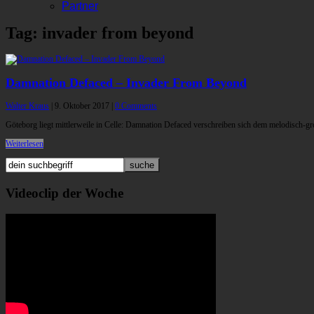
Partner
Tag: invader from beyond
Damnation Defaced – Invader From Beyond
Walter Kraus
|
9. Oktober 2017
|
0 Comments
Göteborg liegt mittlerweile in Celle: Damnation Defaced verschreiben sich dem melodisch
Weiterlesen
Videoclip der Woche