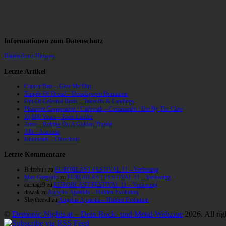
Informationen zum Datenschutz
Datenschutz-Hinweis
Letzte Artikel
Cancer Bats – Give Me Dirt
Temple Of Dread – Dreadspawn Dominion
Din Of Celestial Birds – Takeoffs & Landings
Phantom Corporation / Catbreath – Commando / Die By The Claw
10,000 Years – Esox Lucifer
Zerre – Rotting On A Golden Throne
Allt – Ataraxia
Knumears – Directions
Letzte Kommentare
Belzebub
zu
EUROBLAST FESTIVAL 11 – Verlosung
Max Gregorio
zu
EUROBLAST FESTIVAL 11 – Verlosung
carnage9
zu
EUROBLAST FESTIVAL 11 – Verlosung
dawak
zu
Angelus Apatrida – Hidden Evolution
Slaytheevil
zu
Angelus Apatrida – Hidden Evolution
©
Demonic-Nights.at – Dein Rock- und Metal-Webzine
2026. All rig