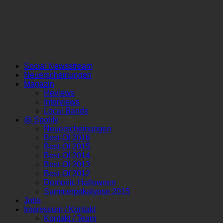
Social Newsstream
Neuerscheinungen
Magazin
Reviews
Interviews
Local Bands
@ Spotify
Neuerscheinungen
Best-Of 2016
Best-Of 2015
Best-Of 2014
Best-Of 2013
Best-Of 2012
Demonic Halloween
Summerpokalypse 2015
Jobs
Impressum / Kontakt
Kontakt / Team