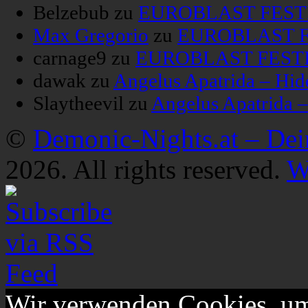
Belzebub
zu
EUROBLAST FESTIV
Max Gregorio
zu
EUROBLAST FE
carnage9
zu
EUROBLAST FESTIV
dawak
zu
Angelus Apatrida – Hid
Slaytheevil
zu
Angelus Apatrida 
©
Demonic-Nights.at – De
2026. All rights reserved.
W
Wir verwenden Cookies, um