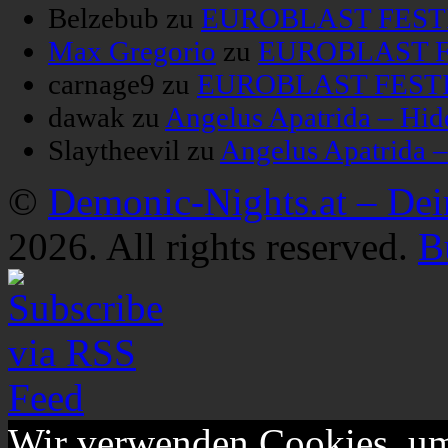
Belzebub
zu
EUROBLAST FESTIV
Max Gregorio
zu
EUROBLAST FE
carnage9
zu
EUROBLAST FESTIV
dawak
zu
Angelus Apatrida – Hid
Slaytheevil
zu
Angelus Apatrida 
©
Demonic-Nights.at – De
2026. All rights reserved.
B
Wir verwenden Cookies, um