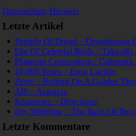
Datenschutz-Hinweis
Letzte Artikel
Temple Of Dread – Dreadspawn 
Din Of Celestial Birds – Takeoff
Phantom Corporation / Catbreat
10,000 Years – Esox Lucifer
Zerre – Rotting On A Golden Thr
Allt – Ataraxia
Knumears – Directions
Dry Wedding – The Back Of Bey
Letzte Kommentare