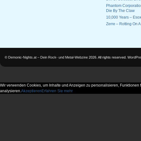
Phantom Corporatio
Die By The Claw
10,000 Years – Esox
Zerre – Rotting On 
©
Demonic-Nights.at – Dein Rock- und Metal-Webzine
2026. All rights reserved.
WordPre
Wir verwenden Cookies, um Inhalte und Anzeigen zu personalisieren, Funktionen f
analysieren.
Akzeptieren
Erfahren Sie mehr