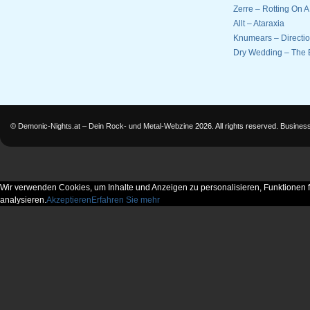
Zerre – Rotting On 
Allt – Ataraxia
Knumears – Directi
Dry Wedding – The 
©
Demonic-Nights.at – Dein Rock- und Metal-Webzine
2026. All rights reserved.
Busines
Wir verwenden Cookies, um Inhalte und Anzeigen zu personalisieren, Funktionen f
analysieren.
Akzeptieren
Erfahren Sie mehr