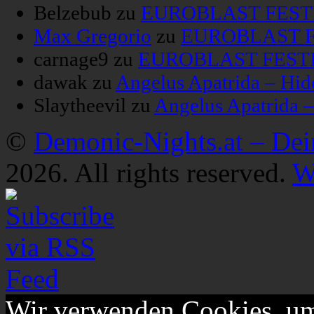
Belzebub
zu
EUROBLAST FESTIV
Max Gregorio
zu
EUROBLAST FE
carnage9
zu
EUROBLAST FESTIV
dawak
zu
Angelus Apatrida – Hid
Slaytheevil
zu
Angelus Apatrida 
©
Demonic-Nights.at – De
2026. All rights reserved.
W
Wir verwenden Cookies, um